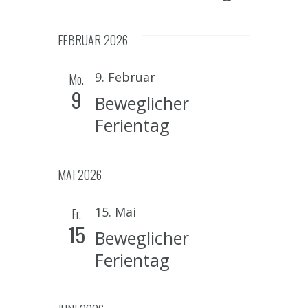
c
n
FEBRUAR 2026
h
t
9. Februar
Mo.
9
e
Beweglicher
n
Ferientag
,
N
MAI 2026
a
15. Mai
Fr.
v
15
Beweglicher
i
Ferientag
g