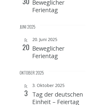
30
S
Beweglicher
h
Ferientag
u
t
e
c
n
JUNI 2025
h
-
e
20. Juni 2025
Fr.
N
20
u
Beweglicher
a
n
Ferientag
v
d
i
g
OKTOBER 2025
A
a
n
3. Oktober 2025
Fr.
t
3
s
Tag der deutschen
i
i
Einheit – Feiertag
o