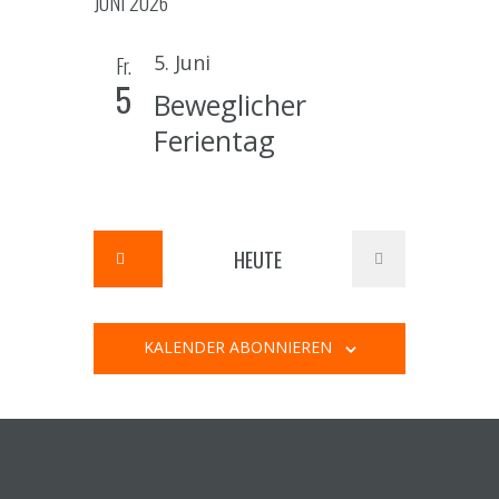
a
JUNI 2026
t
5. Juni
Fr.
i
5
Beweglicher
o
Ferientag
n
HEUTE
KALENDER ABONNIEREN