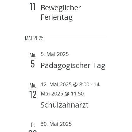
n
11
n
Beweglicher
w
s
ä
Ferientag
s
t
h
a
t
l
e
l
MAI 2025
a
n
t
l
.
5. Mai 2025
Mo.
u
5
t
Pädagogischer Tag
n
u
g
-
12. Mai 2025 @ 8:00
14.
Mo.
n
A
12
Mai 2025 @ 11:50
n
g
Schulzahnarzt
s
e
i
n
30. Mai 2025
Fr.
c