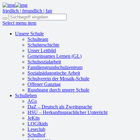
friedlich | freundlich | fair
Select menu item
Unsere Schule
Schulteam
Schulgeschichte
Unser Leitbild
Gemeinsames Lernen (GL)
Schulsozialarbeit
Familiengrundschulzentrum
Sozialpädagogische Arbeit
Schulverein der Mosaik-Schule
Offener Ganztag
Rundgang durch unsere Schule
Schulleben
AGs
DaZ – Deutsch als Zweitsprache
HSU – Herkunftssprachlicher Unterricht
JeKits
LOGIkids
Leseclub
Schulhof