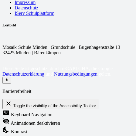
Impressum
Datenschutz
IServ Schulplattform
Leitbild
Mosaik-Schule Minden | Grundschule | Bugenhagenstraße 13 |
32425 Minden | Bärenkämpen
Diese Seite ist geschützt durch reCAPTCHA, die Google
Datenschutzerklärung
und
Nutzungsbedingungen
gelten.
Barrierefreiheit
close
Toggle the visibility of the Accessibility Toolbar
keyboard
Keyboard Navigation
visibility_off
Animationen deaktivieren
nights_stay
Kontrast