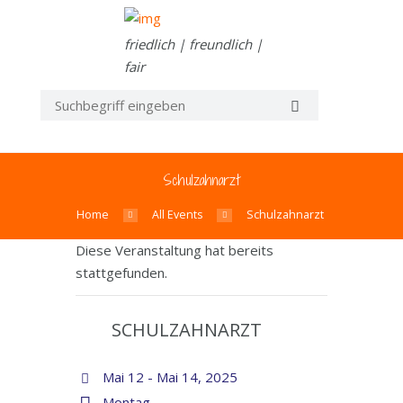
friedlich | freundlich |
fair
Schulzahnarzt
Home
All Events
Schulzahnarzt
Diese Veranstaltung hat bereits
stattgefunden.
SCHULZAHNARZT
Mai 12 - Mai 14, 2025
Montag