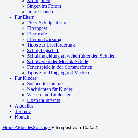
Schulgarten
Singen im Forum
Impressionen
Für Eltern
IServ Schulplattform
Elternpost
Elterncafé
Elternmitwirkung
Tipps zur Leseförderung
Schulpflegschaft
Schulanmeldung an weiterführenden Schulen
Schulverein der Mosaik-Schule
Ferienspiele in den Sommerferien
Tipps zum Umgang mit Medien
Für Kinder
Suchen im Internet
Nachrichten für Kinder
Wissen und Entdecken
Üben im Internet
Aktuelles
Termine
Kontakt
Home
Aktuelles
Sonstiges
Elternpost vom 10.2.22