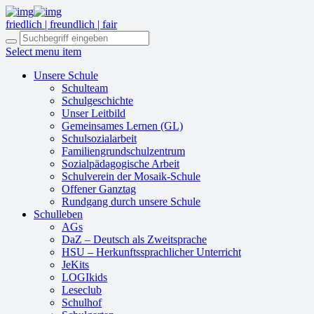
friedlich | freundlich | fair
Select menu item
Unsere Schule
Schulteam
Schulgeschichte
Unser Leitbild
Gemeinsames Lernen (GL)
Schulsozialarbeit
Familiengrundschulzentrum
Sozialpädagogische Arbeit
Schulverein der Mosaik-Schule
Offener Ganztag
Rundgang durch unsere Schule
Schulleben
AGs
DaZ – Deutsch als Zweitsprache
HSU – Herkunftssprachlicher Unterricht
JeKits
LOGIkids
Leseclub
Schulhof