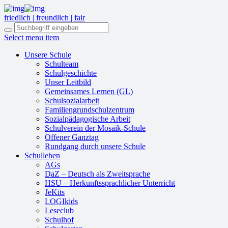
friedlich | freundlich | fair
Select menu item
Unsere Schule
Schulteam
Schulgeschichte
Unser Leitbild
Gemeinsames Lernen (GL)
Schulsozialarbeit
Familiengrundschulzentrum
Sozialpädagogische Arbeit
Schulverein der Mosaik-Schule
Offener Ganztag
Rundgang durch unsere Schule
Schulleben
AGs
DaZ – Deutsch als Zweitsprache
HSU – Herkunftssprachlicher Unterricht
JeKits
LOGIkids
Leseclub
Schulhof