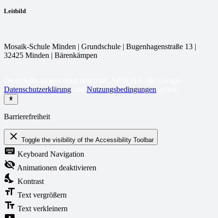
Leitbild
Mosaik-Schule Minden | Grundschule | Bugenhagenstraße 13 |
32425 Minden | Bärenkämpen
Diese Seite ist geschützt durch reCAPTCHA, die Google
Datenschutzerklärung
und
Nutzungsbedingungen
gelten.
Barrierefreiheit
close
Toggle the visibility of the Accessibility Toolbar
keyboard
Keyboard Navigation
visibility_off
Animationen deaktivieren
nights_stay
Kontrast
format_size
Text vergrößern
text_fields
Text verkleinern