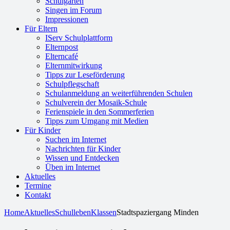
Schulgarten
Singen im Forum
Impressionen
Für Eltern
IServ Schulplattform
Elternpost
Elterncafé
Elternmitwirkung
Tipps zur Leseförderung
Schulpflegschaft
Schulanmeldung an weiterführenden Schulen
Schulverein der Mosaik-Schule
Ferienspiele in den Sommerferien
Tipps zum Umgang mit Medien
Für Kinder
Suchen im Internet
Nachrichten für Kinder
Wissen und Entdecken
Üben im Internet
Aktuelles
Termine
Kontakt
Home
Aktuelles
Schulleben
Klassen
Stadtspaziergang Minden