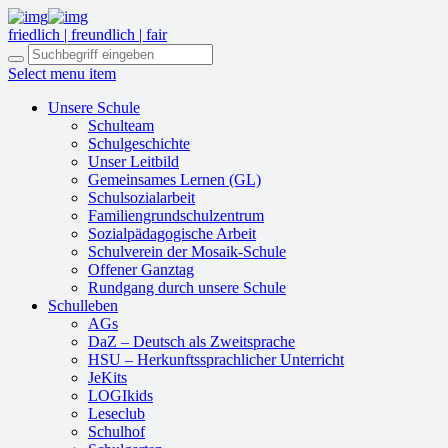
friedlich | freundlich | fair
Select menu item
Unsere Schule
Schulteam
Schulgeschichte
Unser Leitbild
Gemeinsames Lernen (GL)
Schulsozialarbeit
Familiengrundschulzentrum
Sozialpädagogische Arbeit
Schulverein der Mosaik-Schule
Offener Ganztag
Rundgang durch unsere Schule
Schulleben
AGs
DaZ – Deutsch als Zweitsprache
HSU – Herkunftssprachlicher Unterricht
JeKits
LOGIkids
Leseclub
Schulhof