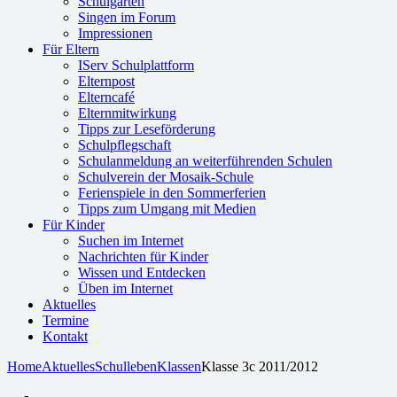
Schulgarten
Singen im Forum
Impressionen
Für Eltern
IServ Schulplattform
Elternpost
Elterncafé
Elternmitwirkung
Tipps zur Leseförderung
Schulpflegschaft
Schulanmeldung an weiterführenden Schulen
Schulverein der Mosaik-Schule
Ferienspiele in den Sommerferien
Tipps zum Umgang mit Medien
Für Kinder
Suchen im Internet
Nachrichten für Kinder
Wissen und Entdecken
Üben im Internet
Aktuelles
Termine
Kontakt
Home
Aktuelles
Schulleben
Klassen
Klasse 3c 2011/2012