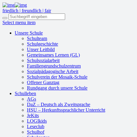
friedlich | freundlich | fair
Select menu item
Unsere Schule
Schulteam
Schulgeschichte
Unser Leitbild
Gemeinsames Lernen (GL)
Schulsozialarbeit
Familiengrundschulzentrum
Sozialpädagogische Arbeit
Schulverein der Mosaik-Schule
Offener Ganztag
Rundgang durch unsere Schule
Schulleben
AGs
DaZ – Deutsch als Zweitsprache
HSU – Herkunftssprachlicher Unterricht
JeKits
LOGIkids
Leseclub
Schulhof