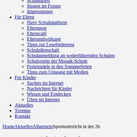
Schulgarten
Singen im Forum
Impressionen
Für Eltern
IServ Schulplattform
Elternpost
Elterncafé
Elternmitwirkung
Tipps zur Leseförderung
Schulpflegschaft
Schulanmeldung an weiterführenden Schulen
Schulverein der Mosaik-Schule
Ferienspiele in den Sommerferien
Tipps zum Umgang mit Medien
Für Kinder
Suchen im Internet
Nachrichten für Kinder
Wissen und Entdecken
Üben im Internet
Aktuelles
Termine
Kontakt
Home
Aktuelles
Allgemein
Sportunterricht in der 2b