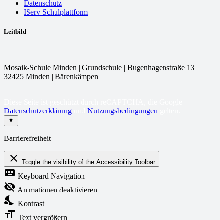
Datenschutz
IServ Schulplattform
Leitbild
Mosaik-Schule Minden | Grundschule | Bugenhagenstraße 13 |
32425 Minden | Bärenkämpen
Diese Seite ist geschützt durch reCAPTCHA, die Google
Datenschutzerklärung
und
Nutzungsbedingungen
gelten.
Barrierefreiheit
close
Toggle the visibility of the Accessibility Toolbar
keyboard
Keyboard Navigation
visibility_off
Animationen deaktivieren
nights_stay
Kontrast
format_size
Text vergrößern