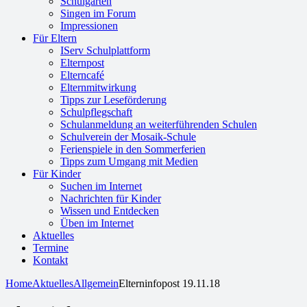
Schulgarten
Singen im Forum
Impressionen
Für Eltern
IServ Schulplattform
Elternpost
Elterncafé
Elternmitwirkung
Tipps zur Leseförderung
Schulpflegschaft
Schulanmeldung an weiterführenden Schulen
Schulverein der Mosaik-Schule
Ferienspiele in den Sommerferien
Tipps zum Umgang mit Medien
Für Kinder
Suchen im Internet
Nachrichten für Kinder
Wissen und Entdecken
Üben im Internet
Aktuelles
Termine
Kontakt
Home
Aktuelles
Allgemein
Elterninfopost 19.11.18