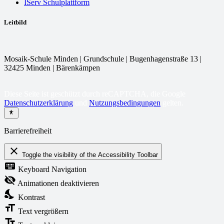
IServ Schulplattform
Leitbild
Mosaik-Schule Minden | Grundschule | Bugenhagenstraße 13 |
32425 Minden | Bärenkämpen
Diese Seite ist geschützt durch reCAPTCHA, die Google
Datenschutzerklärung
und
Nutzungsbedingungen
gelten.
Barrierefreiheit
close
Toggle the visibility of the Accessibility Toolbar
keyboard
Keyboard Navigation
visibility_off
Animationen deaktivieren
nights_stay
Kontrast
format_size
Text vergrößern
text_fields