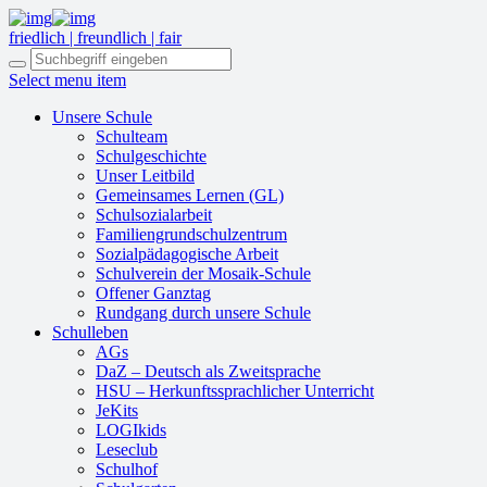
friedlich | freundlich | fair
Select menu item
Unsere Schule
Schulteam
Schulgeschichte
Unser Leitbild
Gemeinsames Lernen (GL)
Schulsozialarbeit
Familiengrundschulzentrum
Sozialpädagogische Arbeit
Schulverein der Mosaik-Schule
Offener Ganztag
Rundgang durch unsere Schule
Schulleben
AGs
DaZ – Deutsch als Zweitsprache
HSU – Herkunftssprachlicher Unterricht
JeKits
LOGIkids
Leseclub
Schulhof