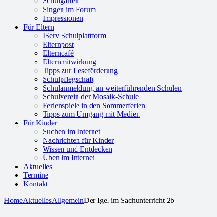
Schulgarten
Singen im Forum
Impressionen
Für Eltern
IServ Schulplattform
Elternpost
Elterncafé
Elternmitwirkung
Tipps zur Leseförderung
Schulpflegschaft
Schulanmeldung an weiterführenden Schulen
Schulverein der Mosaik-Schule
Ferienspiele in den Sommerferien
Tipps zum Umgang mit Medien
Für Kinder
Suchen im Internet
Nachrichten für Kinder
Wissen und Entdecken
Üben im Internet
Aktuelles
Termine
Kontakt
Home
Aktuelles
Allgemein
Der Igel im Sachunterricht 2b