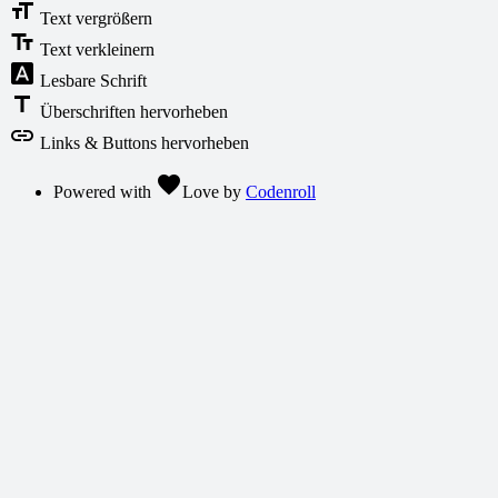
format_size
Text vergrößern
text_fields
Text verkleinern
font_download
Lesbare Schrift
title
Überschriften hervorheben
link
Links & Buttons hervorheben
favorite
Powered with
Love
by
Codenroll