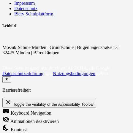
Impressum
Datenschutz
IServ Schulplattform
Leitbild
Mosaik-Schule Minden | Grundschule | Bugenhagenstraße 13 |
32425 Minden | Bärenkämpen
Diese Seite ist geschützt durch reCAPTCHA, die Google
Datenschutzerklärung
und
Nutzungsbedingungen
gelten.
Barrierefreiheit
close
Toggle the visibility of the Accessibility Toolbar
keyboard
Keyboard Navigation
visibility_off
Animationen deaktivieren
nights_stay
Kontrast