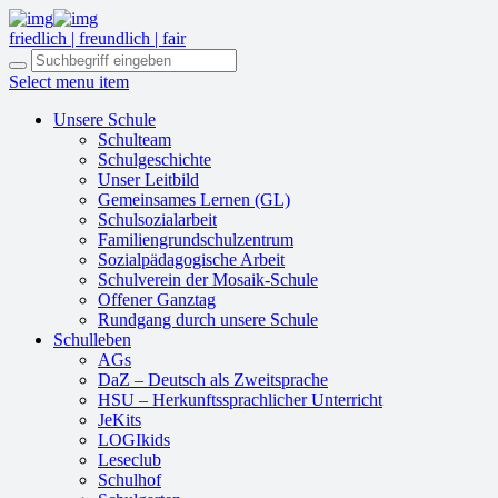
friedlich | freundlich | fair
Select menu item
Unsere Schule
Schulteam
Schulgeschichte
Unser Leitbild
Gemeinsames Lernen (GL)
Schulsozialarbeit
Familiengrundschulzentrum
Sozialpädagogische Arbeit
Schulverein der Mosaik-Schule
Offener Ganztag
Rundgang durch unsere Schule
Schulleben
AGs
DaZ – Deutsch als Zweitsprache
HSU – Herkunftssprachlicher Unterricht
JeKits
LOGIkids
Leseclub
Schulhof