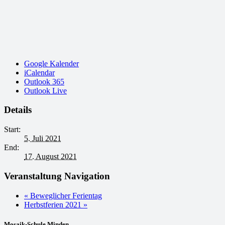
Google Kalender
iCalendar
Outlook 365
Outlook Live
Details
Start:
5. Juli 2021
End:
17. August 2021
Veranstaltung Navigation
«
Beweglicher Ferientag
Herbstferien 2021
»
Mosaik-Schule Minden