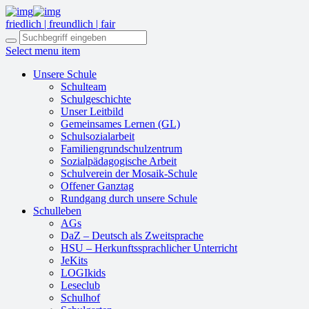
friedlich | freundlich | fair
Select menu item
Unsere Schule
Schulteam
Schulgeschichte
Unser Leitbild
Gemeinsames Lernen (GL)
Schulsozialarbeit
Familiengrundschulzentrum
Sozialpädagogische Arbeit
Schulverein der Mosaik-Schule
Offener Ganztag
Rundgang durch unsere Schule
Schulleben
AGs
DaZ – Deutsch als Zweitsprache
HSU – Herkunftssprachlicher Unterricht
JeKits
LOGIkids
Leseclub
Schulhof