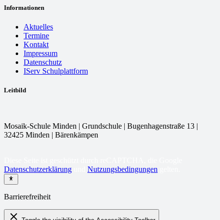
Informationen
Aktuelles
Termine
Kontakt
Impressum
Datenschutz
IServ Schulplattform
Leitbild
Mosaik-Schule Minden | Grundschule | Bugenhagenstraße 13 |
32425 Minden | Bärenkämpen
Diese Seite ist geschützt durch reCAPTCHA, die Google
Datenschutzerklärung
und
Nutzungsbedingungen
gelten.
Barrierefreiheit
close