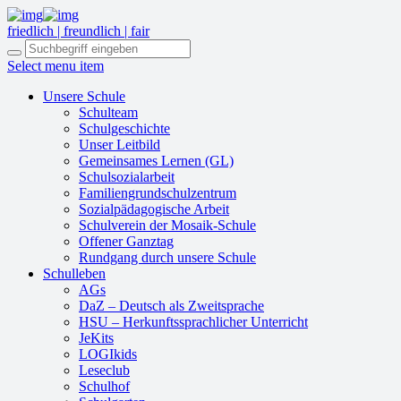
friedlich | freundlich | fair
Select menu item
Unsere Schule
Schulteam
Schulgeschichte
Unser Leitbild
Gemeinsames Lernen (GL)
Schulsozialarbeit
Familiengrundschulzentrum
Sozialpädagogische Arbeit
Schulverein der Mosaik-Schule
Offener Ganztag
Rundgang durch unsere Schule
Schulleben
AGs
DaZ – Deutsch als Zweitsprache
HSU – Herkunftssprachlicher Unterricht
JeKits
LOGIkids
Leseclub
Schulhof