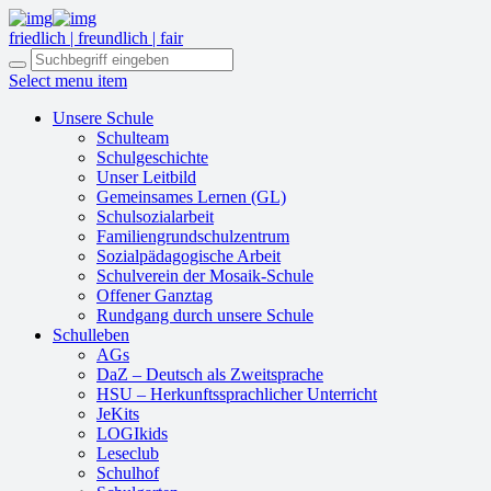
friedlich | freundlich | fair
Select menu item
Unsere Schule
Schulteam
Schulgeschichte
Unser Leitbild
Gemeinsames Lernen (GL)
Schulsozialarbeit
Familiengrundschulzentrum
Sozialpädagogische Arbeit
Schulverein der Mosaik-Schule
Offener Ganztag
Rundgang durch unsere Schule
Schulleben
AGs
DaZ – Deutsch als Zweitsprache
HSU – Herkunftssprachlicher Unterricht
JeKits
LOGIkids
Leseclub
Schulhof