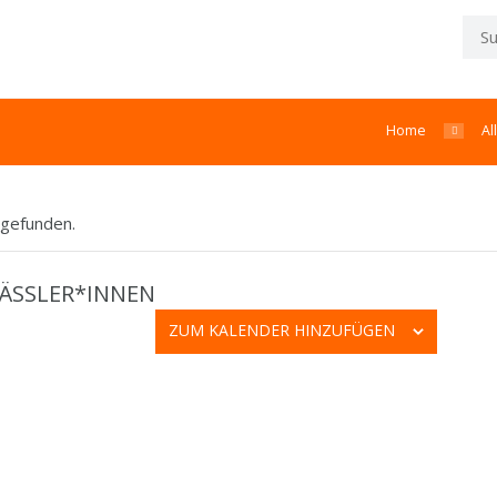
Home
Al
tgefunden.
ÄSSLER*INNEN
ZUM KALENDER HINZUFÜGEN