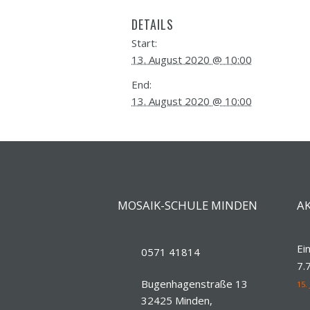
DETAILS
Start:
13. August 2020 @ 10:00
End:
13. August 2020 @ 10:00
MOSAIK-SCHULE MINDEN
A
Ei
0571 41814
7.7
Bugenhagenstraße 13
15.
32425 Minden,