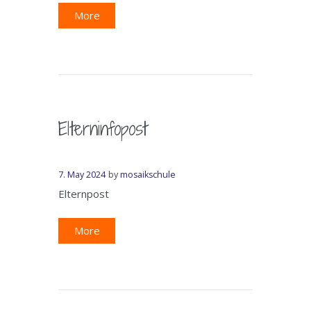
More
Elterninfopost
7. May 2024
by
mosaikschule
Elternpost
More