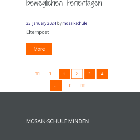
beweglichen Ferientagen
23. January 2024
by
mosaikschule
Elternpost
More
1
2
3
4
…
MOSAIK-SCHULE MINDEN