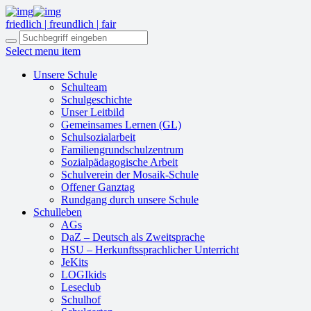
friedlich | freundlich | fair
Select menu item
Unsere Schule
Schulteam
Schulgeschichte
Unser Leitbild
Gemeinsames Lernen (GL)
Schulsozialarbeit
Familiengrundschulzentrum
Sozialpädagogische Arbeit
Schulverein der Mosaik-Schule
Offener Ganztag
Rundgang durch unsere Schule
Schulleben
AGs
DaZ – Deutsch als Zweitsprache
HSU – Herkunftssprachlicher Unterricht
JeKits
LOGIkids
Leseclub
Schulhof